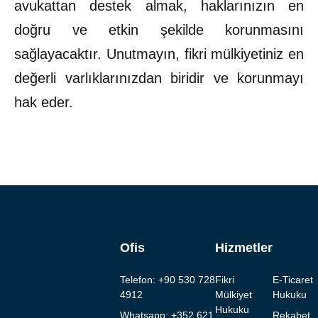
avukattan destek almak, haklarınızın en
doğru ve etkin şekilde korunmasını
sağlayacaktır. Unutmayın, fikri mülkiyetiniz en
değerli varlıklarınızdan biridir ve korunmayı
hak eder.
Ofis
Hizmetler
Telefon: +90 530 728
Fikri
E-Ticaret
4912
Mülkiyet
Hukuku
Hukuku
Whatsapp: +352 621
Rekabet