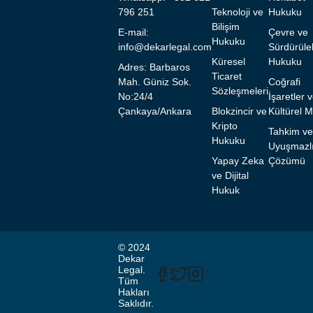
796 251
Teknoloji ve
Hukuku
Bilişim
E-mail:
Çevre ve
Hukuku
info@dekarlegal.com
Sürdürülebi
Küresel
Hukuku
Adres: Barbaros
Ticaret
Mah. Güniz Sok.
Coğrafi
Sözleşmeleri
No:24/4
İşaretler 
Çankaya/Ankara
Blokzincir ve
Kültürel M
Kripto
Tahkim ve
Hukuku
Uyuşmazl
Yapay Zeka
Çözümü
ve Dijital
Hukuk
© 2024
Dekar
Legal.
Tüm
Hakları
Saklıdır.